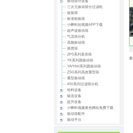
振动筛分设备
三次元振动筛分过滤机
旋振筛
标准检验筛
小蝌蚪短视频APP下载
超声波振动筛
气流筛分机
高频振动筛
摇摆筛
ZPS系列直排筛
首
YK系列圆振动筛
YA/YAH系列圆振动筛
ZSG系列高效重型筛
重型振动筛
450系列过滤筛分机
给料设备
输送设备
提升设备
小蝌蚪视频黄色网站免费下载
振动筛配件
振动平台